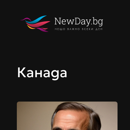
Към
съдържанието
Канада