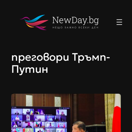
Към
съдържанието
преговори Тръмп-
Путин