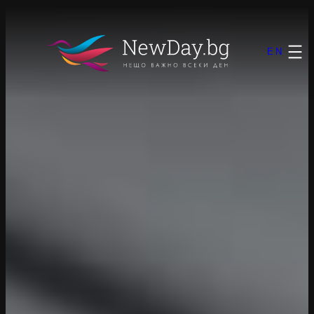
Към
съдържанието
EN