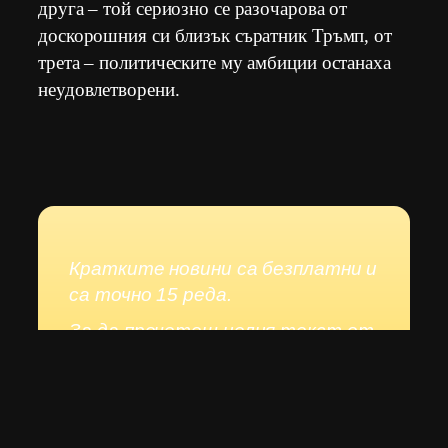
друга – той сериозно се разочарова от
доскорошния си близък съратник Тръмп, от
трета – политическите му амбиции останаха
неудовлетворени.
Кратките новини са безплатни и
са точно 15 реда.
За да прочетеш целия текст от
над 515 реда, да видиш
статистиката и да се
запознаеш с подробните
аналитичните данни, ти е