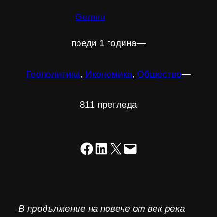
Gemini
преди 1 година
―
Геополитика
, 
Икономика
, 
Общество
―
811 прегледа
Share on Facebook
Share on LinkedIn
Share on X
Email this Page
В продължение на повече от век река