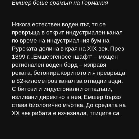
Емшер беше срамът на Германия
Някога естествен воден път, тя се
превръща в открит индустриален канал
по време на индустриалния бум на
Рурската долина в края на XIX век. През
1899 г. „Емшергеносеншафт“ – мощен
регионален воден борд – изправя
реката, бетонира коритото и я превръща
в 82‑километров канал за отпадни води.
С битови и индустриални отпадъци,
изливани директно в нея, Емшер бързо
става биологично мъртва. До средата на
XX век рибата е изчезнала, птиците са
напуснали бреговете ѝ, а смрадта през
летните месеци е толкова непоносима,
че жителите запечатват прозорците си.