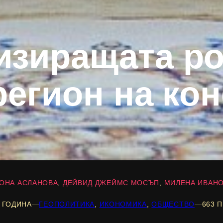
изиращата ро
регион на ко
ОНА АСЛАНОВА
ДЕЙВИД ДЖЕЙМС МОСЪП
МИЛЕНА ИВАН
 ГОДИНА
―
ГЕОПОЛИТИКА
, 
ИКОНОМИКА
, 
ОБЩЕСТВО
―
663 