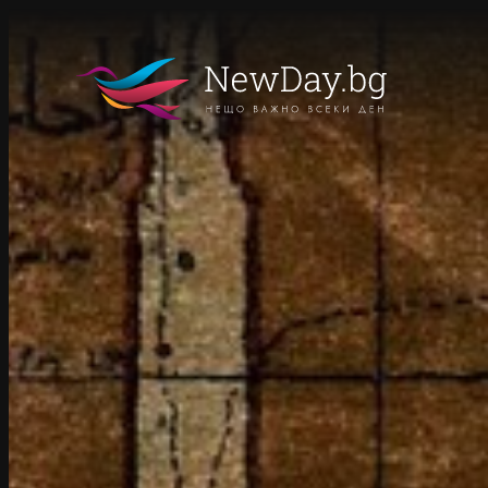
Към
съдържанието